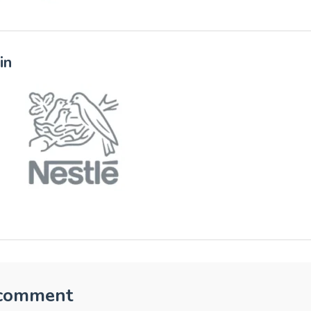
in
 comment