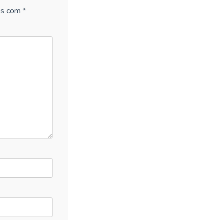
os com
*