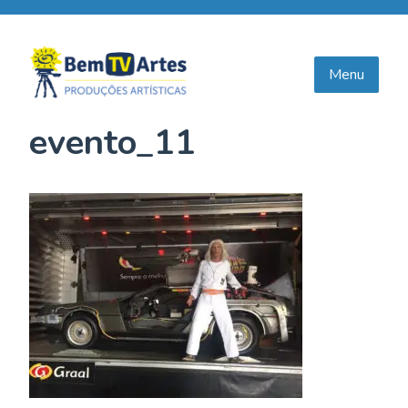
Skip
to
content
Menu
evento_11