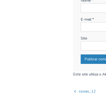
Nome
*
E-mail
*
Site
Este site utiliza o 
Navegaçã
sosias_12
de
Post