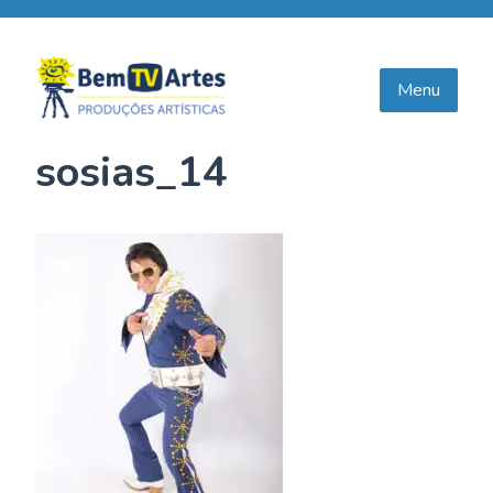
Skip
to
content
Menu
sosias_14