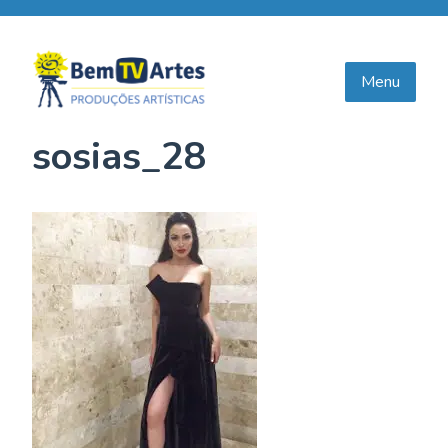
Skip
to
content
Menu
sosias_28