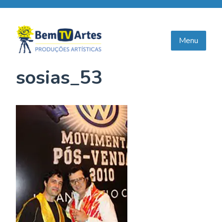
Skip
to
content
Menu
sosias_53