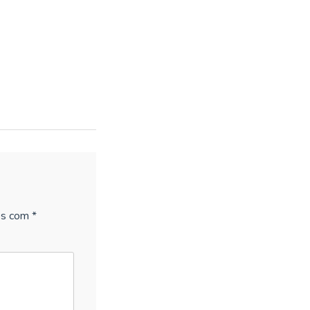
os com
*