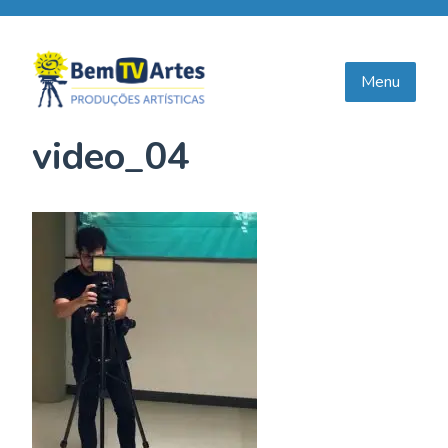
Skip
to
content
Menu
video_04